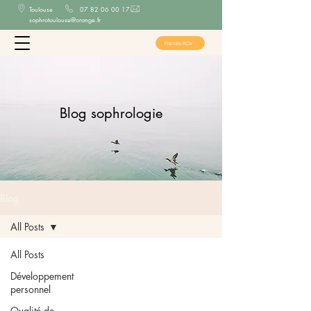
Toulouse
​
07 82 06 00 17
sophrotoulouse@orange.fr
Prendre RDV
Blog sophrologie
Blog
All Posts
All Posts
Développement
personnel
Qualité de