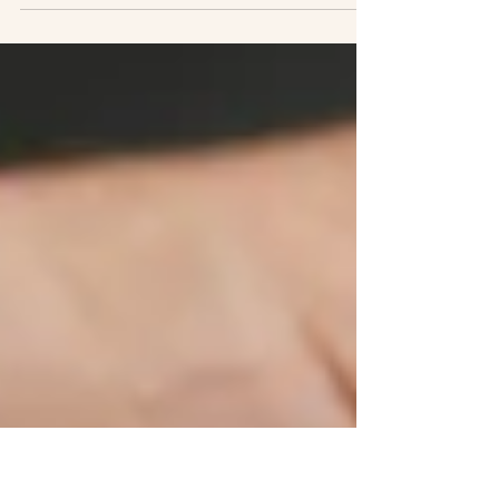
peut vous accompagner
La sophrologie aide à vivre grossesse, accouchement ou
parcours PMA avec sérénité, en gérant stress, émotions
et connexion au corps.