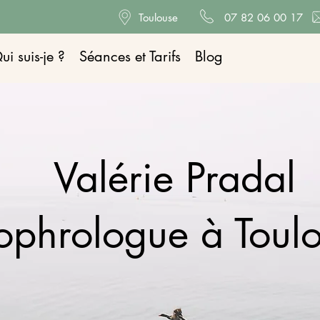
Toulouse
​
07 82 06 00 17
ui suis-je ?
Séances et Tarifs
Blog
Valérie Pradal
ophrologue à Toul