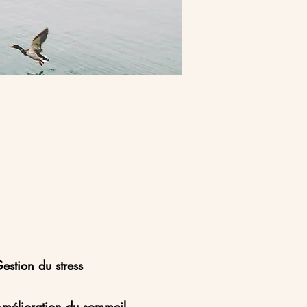
estion du stress
mélioration du sommeil