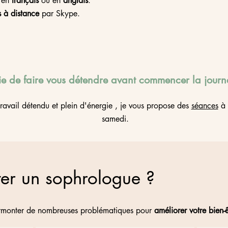
e en
français
ou en
anglais
.
 à distance
par Skype. ​​​​​​
ie de faire vous détendre avant commencer la jour
avail détendu et plein d'énergie , je vous propose des
séances
à 
samedi.
ter un sophrologue ?
urmonter de nombreuses problématiques pour
améliorer votre bien-