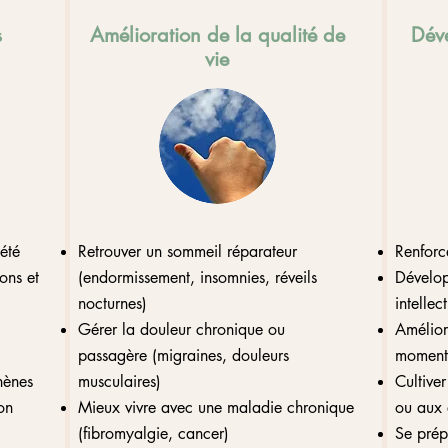
s
Amélioration de la qualité de
Dév
vie
iété
Retrouver un sommeil réparateur
Renforce
ons et
(endormissement, insomnies, réveils
Développ
nocturnes)
intellec
Gérer la douleur chronique ou
Amélior
passagère (migraines, douleurs
moments 
hènes
musculaires)
Cultiver
on
Mieux vivre avec une maladie chronique
ou aux 
(fibromyalgie, cancer)
Se prépa