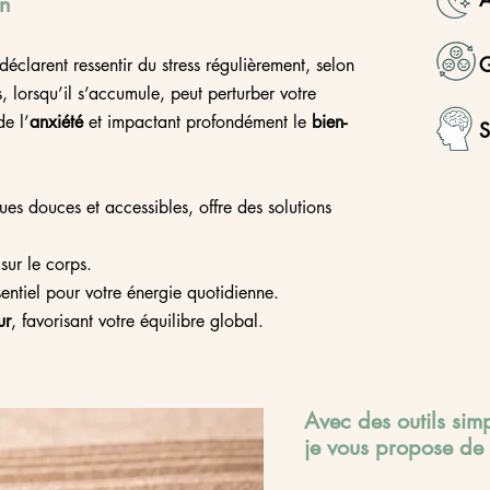
en
G
déclarent ressentir du stress régulièrement, selon
 lorsqu’il s’accumule, peut perturber votre
de l’
anxiété
et impactant profondément le
bien-
S
es douces et accessibles, offre des solutions
 sur le corps.
entiel pour votre énergie quotidienne.
ur
, favorisant votre équilibre global.
Avec des outils simp
je vous propose de